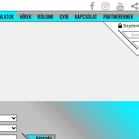
NLATOK
HÍREK
RÓLUNK
GYIK
KAPCSOLAT
PARTNEREKNEK
Bejelen
Keresés