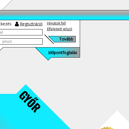
Hívjatok fel!
tkezés
Regisztráció
Elfelejtett jelszó
Időpontfoglalás
GYŐR