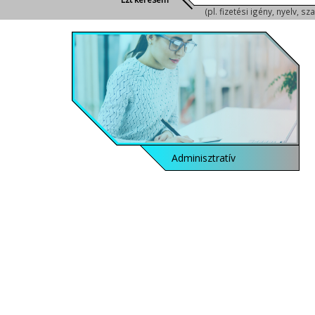
(pl. fizetési igény, nyelv, s
Adminisztratív