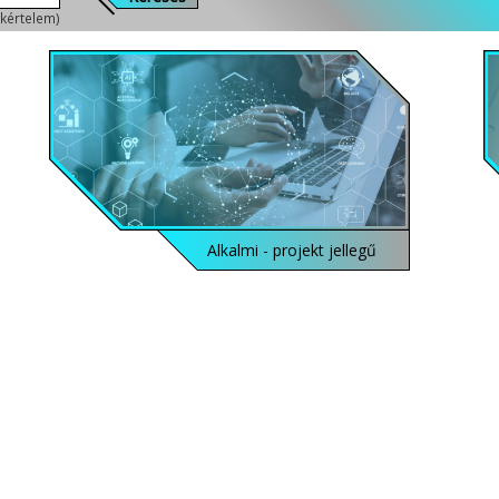
zakértelem)
Alkalmi - projekt jellegű