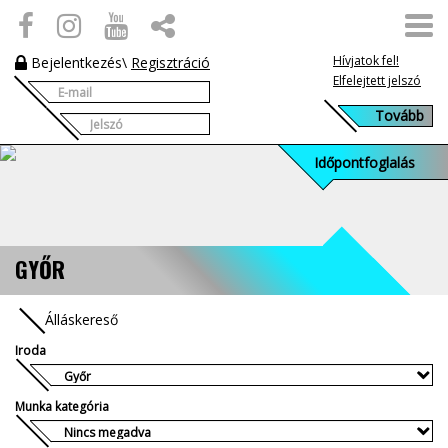
Hívjatok fel!
Bejelentkezés
\
Regisztráció
Elfelejtett jelszó
Időpontfoglalás
GYŐR
Álláskereső
Iroda
Munka kategória