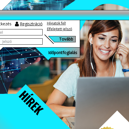
Hívjatok fel!
tkezés
Regisztráció
Elfelejtett jelszó
Időpontfoglalás
HÍREK