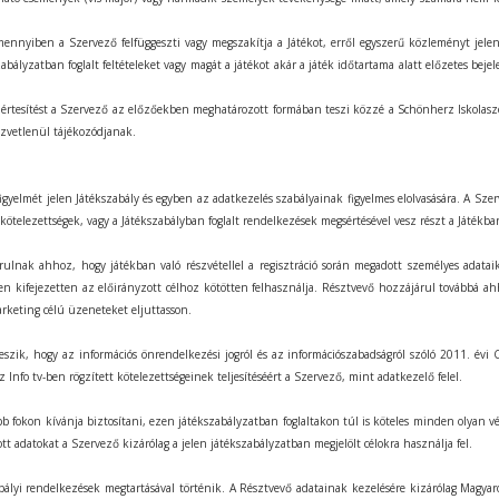
 Amennyiben a Szervező felfüggeszti vagy megszakítja a Játékot, erről egyszerű közleményt jel
zabályzatban foglalt feltételeket vagy magát a játékot akár a játék időtartama alatt előzetes beje
óló értesítést a Szervező az előzőekben meghatározott formában teszi közzé a Schönherz Iskolasz
özvetlenül tájékozódjanak.
figyelmét jelen Játékszabály és egyben az adatkezelés szabályainak figyelmes elolvasására. A Sze
ötelezettségek, vagy a Játékszabályban foglalt rendelkezések megsértésével vesz részt a Játékba
ulnak ahhoz, hogy játékban való részvétellel a regisztráció során megadott személyes adataik
ben kifejezetten az előirányzott célhoz kötötten felhasználja. Résztvevő hozzájárul továbbá ah
arketing célú üzeneteket eljuttasson.
ik, hogy az információs önrendelkezési jogról és az információszabadságról szóló 2011. évi CX
 Info tv-ben rögzített kötelezettségeinek teljesítéséért a Szervező, mint adatkezelő felel.
 fokon kívánja biztosítani, ezen játékszabályzatban foglaltakon túl is köteles minden olyan vé
t adatokat a Szervező kizárólag a jelen játékszabályzatban megjelölt célokra használja fel.
ályi rendelkezések megtartásával történik. A Résztvevő adatainak kezelésére kizárólag Magyaro