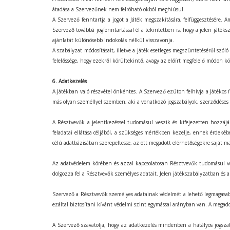
átadása a Szervezőnek nem felróható okból meghiúsul.
A Szervező fenntartja a jogot a Játék megszakítására, felfüggesztésére.
Szervező továbbá jogfenntartással él a tekintetben is, hogy a jelen játéks
ajánlatát különösebb indokolás nélkül visszavonja.
A szabályzat módosításait, illetve a játék esetleges megszüntetéséről sz
felelőssége, hogy ezekről körültekintő, avagy az előírt megfelelő módon k
6. Adatkezelés
A Játékban való részvétel önkéntes. A Szervező ezúton felhívja a Játékos 
más olyan személlyel szemben, aki a vonatkozó jogszabályok, szerződéses k
A Résztvevők a jelentkezéssel tudomásul veszik és kifejezetten hozzájár
feladatai ellátása céljából, a szükséges mértékben kezelje, ennek érdeké
célú adatbázisában szerepeltesse, az ott megadott elérhetőségekre saját m
Az adatvédelem körében és azzal kapcsolatosan Résztvevők tudomásul vesz
dolgozza fel a Résztvevők személyes adatait. Jelen játékszabályzatban és az
Szervező a Résztvevők személyes adatainak védelmét a lehető legmagasabb
ezáltal biztosítani kívánt védelmi szint egymással arányban van. A megadot
A Szervező szavatolja, hogy az adatkezelés mindenben a hatályos jogszab