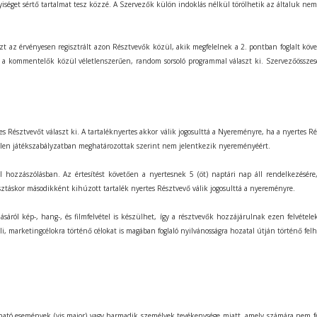
iséget sértő tartalmat tesz közzé. A Szervezők külön indoklás nélkül törölhetik az általuk nem 
szt az érvényesen regisztrált azon Résztvevők közül, akik megfelelnek a 2. pontban foglalt 
 a kommentelők közül véletlenszerűen, random sorsoló programmal választ ki. Szervezőösszese
s Résztvevőt választ ki. A tartaléknyertes akkor válik jogosulttá a Nyereményre, ha a nyertes R
 jelen játékszabályzatban meghatározottak szerint nem jelentkezik nyereményéért.
vel hozzászólásban. Az értesítést követően a nyertesnek 5 (öt) naptári nap áll rendelkezésé
táskor másodikként kihúzott tartalék nyertes Résztvevő válik jogosulttá a nyereményre.
ról kép-, hang-, és filmfelvétel is készülhet, így a résztvevők hozzájárulnak ezen felvétel
küli, marketingcélokra történő célokat is magában foglaló nyilvánosságra hozatal útján történő fe
tható események (vis major) vagy harmadik személyek tevékenysége miatt, amely számára nem f