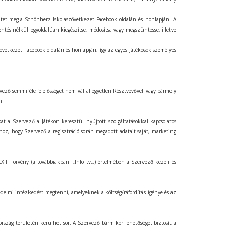
entet meg a Schönherz Iskolaszövetkezet Facebook oldalán és honlapján. A
lentés nélkül egyoldalúan kiegészítse, módosítsa vagy megszüntesse, illetve
övetkezet Facebook oldalán és honlapján, így az egyes Játékosok személyes
rvező semmiféle felelősséget nem vállal egyetlen Résztvevővel vagy bármely
n.
at a Szervező a Játékon keresztül nyújtott szolgáltatásokkal kapcsolatos
hoz, hogy Szervező a regisztráció során megadott adatait saját, marketing
II. Törvény (a továbbiakban: „Info tv.„) értelmében a Szervező kezeli és
delmi intézkedést megtenni, amelyeknek a költség/ráfordítás igénye és az
rszág területén kerülhet sor. A Szervező bármikor lehetőséget biztosít a