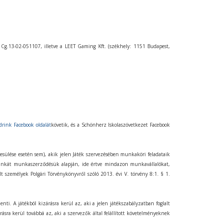
 Cg.13-02-051107, illetve a LEET Gaming Kft. (székhely: 1151 Budapest,
rink Facebook oldalát
követik, és a Schönherz Iskolaszövetkezet Facebook
esülése esetén sem), akik jelen Játék szervezésében munkaköri feladataik
unkát munkaszerződésük alapján, ide értve mindazon munkavállalókat,
személyek Polgári Törvénykönyvről szóló 2013. évi V. törvény 8:1. § 1.
nti. A játékból kizárásra kerül az, aki a jelen játékszabályzatban foglalt
árásra kerül továbbá az, aki a szervezők által felállított követelményeknek