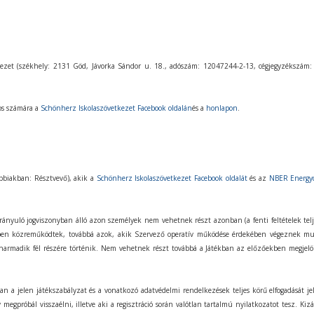
kezet (székhely: 2131 Göd, Jávorka Sándor u. 18., adószám: 12047244-2-13, cégjegyzékszám:
kos számára a
Schönherz Iskolaszövetkezet Facebook oldalán
és a
honlapon
.
ábbiakban: Résztvevő), akik a
Schönherz Iskolaszövetkezet Facebook oldalát
és az
NBER Energyd
ányuló jogviszonyban álló azon személyek nem vehetnek részt azonban (a fenti feltételek telj
ékben közreműködtek, továbbá azok, akik Szervező operatív működése érdekében végeznek m
rmadik fél részére történik. Nem vehetnek részt továbbá a Játékban az előzőekben megjelölt 
 a jelen játékszabályzat és a vonatkozó adatvédelmi rendelkezések teljes körű elfogadását jele
egpróbál visszaélni, illetve aki a regisztráció során valótlan tartalmú nyilatkozatot tesz. Kiz