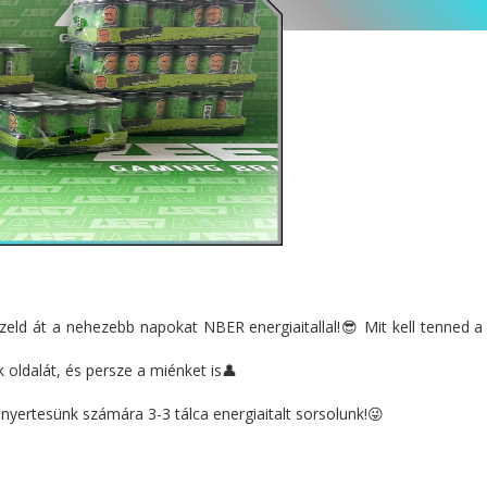
eld át a nehezebb napokat NBER energiaitallal!😎 Mit kell tenned a f
oldalát, és persze a miénket is👤
3 nyertesünk számára 3-3 tálca energiaitalt sorsolunk!😜