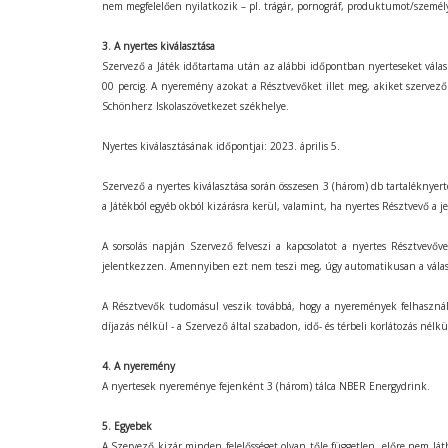
nem megfelelően nyilatkozik – pl. trágár, pornográf, produktumot/személy
3. A nyertes kiválasztása
Szervező a Játék időtartama után az alábbi időpontban nyerteseket vála
00 percig. A nyeremény azokat a Résztvevőket illet meg, akiket szervező
Schönherz Iskolaszövetkezet székhelye.
Nyertes kiválasztásának időpontjai: 2023. április 5.
Szervező a nyertes kiválasztása során összesen 3 (három) db tartaléknyerte
a Játékból egyéb okból kizárásra kerül, valamint, ha nyertes Résztvevő a
A sorsolás napján Szervező felveszi a kapcsolatot a nyertes Résztvevő
jelentkezzen. Amennyiben ezt nem teszi meg, úgy automatikusan a válasz
A Résztvevők tudomásul veszik továbbá, hogy a nyeremények felhasználásá
díjazás nélkül - a Szervező által szabadon, idő- és térbeli korlátozás nél
4. A nyeremény
A nyertesek nyereménye fejenként 3 (három) tálca NBER Energydrink.
5. Egyebek
A Szervező kizár minden felelősséget olyan tőle független, előre nem lá