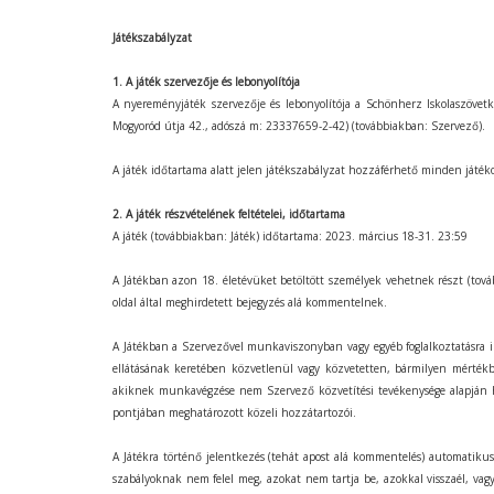
Játékszabályzat
1. A játék szervezője és lebonyolítója
A nyereményjáték szervezője és lebonyolítója a Schönherz Iskolaszövet
Mogyoród útja 42., adószá m: 23337659-2-42) (továbbiakban: Szervező).
A játék időtartama alatt jelen játékszabályzat hozzáférhető minden játé
2. A játék részvételének feltételei, időtartama
A játék (továbbiakban: Játék) időtartama: 2023. március 18-31. 23:59
A Játékban azon 18. életévüket betöltött személyek vehetnek részt (tov
oldal által meghirdetett bejegyzés alá kommentelnek.
A Játékban a Szervezővel munkaviszonyban vagy egyéb foglalkoztatásra ir
ellátásának keretében közvetlenül vagy közvetetten, bármilyen mért
akiknek munkavégzése nem Szervező közvetítési tevékenysége alapján ha
pontjában meghatározott közeli hozzátartozói.
A Játékra történő jelentkezés (tehát apost alá kommentelés) automatikusan
szabályoknak nem felel meg, azokat nem tartja be, azokkal visszaél, vagy m