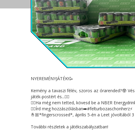
NYEREMÉNYJÁTÉK!🥳
Kemény a tavaszi félév, szoros az órarended?🤓 Vész
játék-postért és...👉🏼
👍🏼Ha még nem tetted, kövesd be a NBER Energydrink 
👉🏼Írd meg hozzászólásban➡️#felturbozaschonherz⚡️
🤞🏼*fingerscrossed*, április 5-én a Leet jóvoltából 
További részletek a játékszabályzatban!