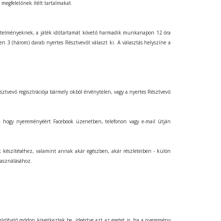
megfelelőnek ítélt tartalmakat.
követelményeknek, a játék időtartamát követő harmadik munkanapon 12 óra
n 3 (három) darab nyertes Résztvevőt választ ki. A választás helyszíne a
észtvevő regisztrációja bármely okból érvénytelen, vagy a nyertes Résztvevő
re, hogy nyereményéért Facebook üzenetben, telefonon vagy e-mail útján
ek készítéséhez, valamint annak akár egészben, akár részleteiben - külön
lhasználásához.
elróható módon következtek be, ideértve azt az esetet is, ha a nyeremény