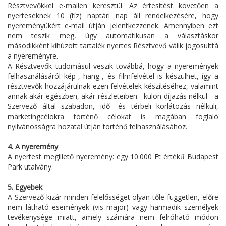
Résztvevőkkel e-mailen keresztül. Az értesítést követően a
nyerteseknek 10 (tíz) naptári nap áll rendelkezésére, hogy
nyereményükért e-mail útján jelentkezzenek. Amennyiben ezt
nem teszik meg, úgy automatikusan a választáskor
másodikként kihúzott tartalék nyertes Résztvevő válik jogosulttá
a nyereményre.
A Résztvevők tudomásul veszik továbbá, hogy a nyeremények
felhasználásáról kép-, hang-, és filmfelvétel is készülhet, így a
résztvevők hozzájárulnak ezen felvételek készítéséhez, valamint
annak akár egészben, akár részleteiben - külön díjazás nélkül - a
Szervező által szabadon, idő- és térbeli korlátozás nélküli,
marketingcélokra történő célokat is magában foglaló
nyilvánosságra hozatal útján történő felhasználásához.
4. A nyeremény
A nyertest megillető nyeremény: egy 10.000 Ft értékű Budapest
Park utalvány.
5. Egyebek
A Szervező kizár minden felelősséget olyan tőle független, előre
nem látható események (vis major) vagy harmadik személyek
tevékenysége miatt, amely számára nem felróható módon