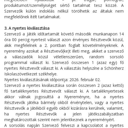
produktumot/személyiséget sértő tartalmat tesz közzé. A
Szervezők külön indoklás nélkül törölhetik az általuk nem
megfelelőnek ítélt tartalmakat.
3. A nyertes kiválasztása
Szervező a Játék időtartamát követő második munkanapon 14
óra 00 percig nyertest választ azon érvényes Résztvevők közül,
akik megfelelnek a 2. pontban foglalt követelményeknek. A
nyeremény azokat a Résztvevő(ke)t illeti meg, akiket a szervező
a válaszadók közül véletlenszerűen, random sorsoló
programmal választ ki. Szervező összesen 1 (azaz egy) fő
nyertes Résztvevőt választ ki. A választás helyszíne a Schönherz
Iskolaszövetkezet székhelye.
Nyertes kiválasztásának időpontja: 2026. február 02.
Szervező a nyertes kiválasztása során összesen 2 (azaz kettő)
fő tartaléknyertes Résztvevőt választ ki. A tartaléknyertesek
akkor válnak jogosulttá a Nyereményre, ha a nyertes
Résztvevők játéka bármely okból érvénytelen, vagy a nyertes
Résztvevők a Játékból egyéb okból kizárásra kerülnek, valamint,
ha nyertes Résztvevők a jelen játékszabályzatban
meghatározottak szerint nem jelentkeznek a nyereményért.
A sorsolás napján Szervező felveszi a kapcsolatot a nyertes