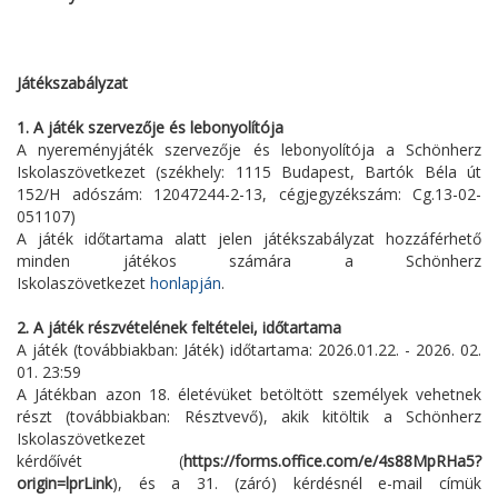
Játékszabályzat
1. A játék szervezője és lebonyolítója
A nyereményjáték szervezője és lebonyolítója a Schönherz
Iskolaszövetkezet (székhely: 1115 Budapest, Bartók Béla út
152/H adószám: 12047244-2-13, cégjegyzékszám: Cg.13-02-
051107)
A játék időtartama alatt jelen játékszabályzat hozzáférhető
minden játékos számára a Schönherz
Iskolaszövetkezet
honlapján
.
2. A játék részvételének feltételei, időtartama
A játék (továbbiakban: Játék) időtartama: 2026.01.22. - 2026. 02.
01. 23:59
A Játékban azon 18. életévüket betöltött személyek vehetnek
részt (továbbiakban: Résztvevő), akik kitöltik a Schönherz
Iskolaszövetkezet
kérdőívét (
https://forms.office.com/e/4s88MpRHa5?
origin=lprLink
), és a 31. (záró) kérdésnél e-mail címük