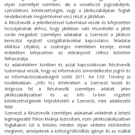
olyan személlyel szemben, aki a vonatkozó jogszabályok,
szerződéses kötelezettségek, vagy a Játékszabályban foglalt
rendelkezések megsértésével vesz részt a Játékban.
A Résztvevők a jelentkezéssel tudomásul veszik és kifejezetten
hozzájárulnak ahhoz, hogy játékban való részvétellel a játék
során megadott személyes adataikat a Szervező a Játékon
keresztül nyújtott szolgáltatásokkal kapcsolatos feladatai
ellátása céljából, a szükséges mértékben kezelje, ennek
érdekében kifejezetten az előirányzott célhoz kötötten
felhasználja.
Az adatvédelem körében és azzal kapcsolatosan Résztvevők
tudomásul veszik, hogy az információs önrendelkezési jogról és
az információszabadságról szóló 2011. évi CXII. Törvény (a
továbbiakban: „Info tv.) értelmében a Szervező kezeli és
dolgozza fel a Résztvevők személyes adatait. Jelen
játékszabályzatban és az Info tv-ben rögzített
kötelezettségeinek teljesítéséért a Szervező, mint adatkezelő
felel.
Szervező a Résztvevők személyes adatainak védelmét a lehető
legmagasabb fokon kívánja biztosítani, ezen játékszabályzatban
foglaltakon túl is köteles minden olyan védelmi intézkedést
megtenni, amelyeknek a költség/ráfordítás igénye és az ezáltal