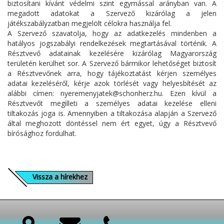
biztosítani kívánt védelmi szint egymással arányban van. A
megadott adatokat a Szervező kizárólag a jelen
játékszabályzatban megjelölt célokra használja fel.
A Szervező szavatolja, hogy az adatkezelés mindenben a
hatályos jogszabályi rendelkezések megtartásával történik. A
Résztvevő adatainak kezelésére kizárólag Magyarország
területén kerülhet sor. A Szervező bármikor lehetőséget biztosít
a Résztvevőnek arra, hogy tájékoztatást kérjen személyes
adatai kezeléséről, kérje azok törlését vagy helyesbítését az
alábbi címen: nyeremenyjatek@schonherz.hu. Ezen kívül a
Résztvevőt megilleti a személyes adatai kezelése elleni
tiltakozás joga is. Amennyiben a tiltakozása alapján a Szervező
által meghozott döntéssel nem ért egyet, úgy a Résztvevő
bírósághoz fordulhat.
Vissza a hírekhez