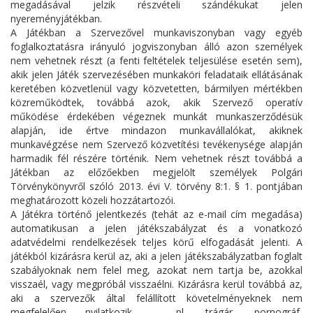
megadásával jelzik részvételi szándékukat jelen
nyereményjátékban.
A Játékban a Szervezővel munkaviszonyban vagy egyéb
foglalkoztatásra irányuló jogviszonyban álló azon személyek
nem vehetnek részt (a fenti feltételek teljesülése esetén sem),
akik jelen Játék szervezésében munkaköri feladataik ellátásának
keretében közvetlenül vagy közvetetten, bármilyen mértékben
közreműködtek, továbbá azok, akik Szervező operatív
működése érdekében végeznek munkát munkaszerződésük
alapján, ide értve mindazon munkavállalókat, akiknek
munkavégzése nem Szervező közvetítési tevékenysége alapján
harmadik fél részére történik. Nem vehetnek részt továbbá a
Játékban az előzőekben megjelölt személyek Polgári
Törvénykönyvről szóló 2013. évi V. törvény 8:1. § 1. pontjában
meghatározott közeli hozzátartozói.
A Játékra történő jelentkezés (tehát az e-mail cím megadása)
automatikusan a jelen játékszabályzat és a vonatkozó
adatvédelmi rendelkezések teljes körű elfogadását jelenti. A
játékból kizárásra kerül az, aki a jelen játékszabályzatban foglalt
szabályoknak nem felel meg, azokat nem tartja be, azokkal
visszaél, vagy megpróbál visszaélni. Kizárásra kerül továbbá az,
aki a szervezők által felállított követelményeknek nem
megfelelően nyilatkozik – pl. trágár, pornográf,