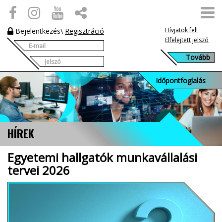
Hívjatok fel!
Bejelentkezés
\
Regisztráció
Elfelejtett jelszó
Időpontfoglalás
HÍREK
Egyetemi hallgatók munkavállalási
tervei 2026