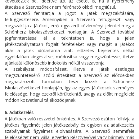
következtek be, ideértve azt az esetet is, ha a nyeremény
átadása a Szervezőnek nem felróható okból meghiúsul.
A Szervező fenntartja a jogot a Játék megszakítására,
felfüggesztésére. Amennyiben a Szervező felfüggeszti vagy
megszakítja a Játékot, erről egyszerű közleményt jelentet meg a
Schönherz Iskolaszövetkezet honlapján. A Szervező továbbá
jogfenntartással él a tekintetben is, hogy a jelen
játékszabályzatban foglalt feltételeket vagy magát a játékot
akár a játék időtartama alatt előzetes bejelentés nélkül
egyoldalúan kiegészítse, módosítsa vagy megszüntesse, illetve
ajánlatát különösebb indokolás nélkül visszavonja.
A szabályzat módosításait, illetve a játék esetleges
megszüntetéséről szóló értesítést a Szervező az előzőekben
meghatározott formában teszi közzé a Schönherz
Iskolaszövetkezet honlapján, így az egyes Játékosok személyes
felelőssége, hogy ezekről körültekintő, avagy az előírt megfelelő
módon közvetlenül tájékozódjanak.
6. Adatkezelés
A Játékban való részvétel önkéntes. A Szervező ezúton felhívja a
Játékos figyelmét jelen Játékszabály és egyben az adatkezelés
szabályainak figyelmes elolvasására. A Szervező semmiféle
felelősséget nem vállal egyetlen Résztvevővel vagy bármely más