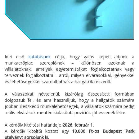
Idei első
kutatásunk
célja, hogy valós képet adjunk a
munkaerőpiac szereplőinek – különösen azoknak a
vállalatoknak, amelyek egyetemistákat foglalkoztatnak vagy
terveznek foglalkoztatni – arról, milyen elvárásokkal, igényekkel
és lehetőségekkel számolhatnak a hallgatók részéről.
A válaszokat névtelenül, kizárólag összesített formában
dolgozzuk fel, és arra használjuk, hogy a hallgatók számára
jobban illeszkedő munkalehetőségek, a vállalatok számára pedig
reális elvárások mentén kialakított pozíciók jöhessenek létre.
A kérdőív kitöltési határideje
2026. február 1.
A kérdőív kitöltői között egy
10.000 Ft-os Budapest Park
utalványt sorsolunk ki.