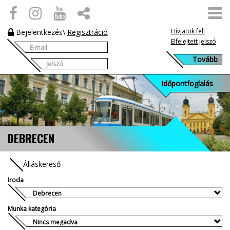
Hívjatok fel!
Bejelentkezés
\
Regisztráció
Elfelejtett jelszó
Időpontfoglalás
DEBRECEN
Álláskereső
Iroda
Munka kategória