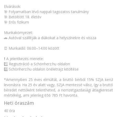
Elvárások:
🎯 Folyamatban lévő nappali tagozatos tanulmány
🎯 Betöltött 18. életév
🎯 Erős fizikum
Munkakörnyezet:
🚗 Autóval szállítják a diákokat a helyszínekre és vissza
⏰ Munkaidő: 06:00–14:00 között
❗ A jelentkezés menete:
1️⃣ Regisztráció a Schönherz.hu oldalon
2️⃣ Schönherz.hu oldalon önéletrajz kitöltése
*Amennyiben 25 éves elmúltál, a bruttó bérből 15% SZJA kerül
levonásra. Ha 25 év alatt vagy, SZJA mentessé válsz, így a bruttó
béredet nettóként tekintheted, a nemzetgazdasági átlagkereset
mértékéig, ami jelenleg 656 785 Ft havonta.
Heti óraszám
40 óra