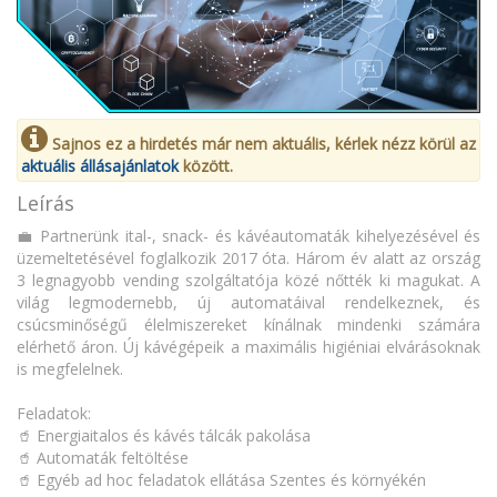
Sajnos ez a hirdetés már nem aktuális, kérlek nézz körül az
aktuális állásajánlatok
között.
Leírás
💼 Partnerünk ital-, snack- és kávéautomaták kihelyezésével és
üzemeltetésével foglalkozik 2017 óta. Három év alatt az ország
3 legnagyobb vending szolgáltatója közé nőtték ki magukat. A
világ legmodernebb, új automatáival rendelkeznek, és
csúcsminőségű élelmiszereket kínálnak mindenki számára
elérhető áron. Új kávégépeik a maximális higiéniai elvárásoknak
is megfelelnek.
Feladatok:
🥤 Energiaitalos és kávés tálcák pakolása
🥤 Automaták feltöltése
🥤 Egyéb ad hoc feladatok ellátása Szentes és környékén