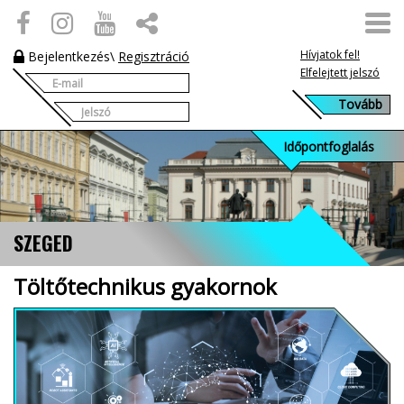
Hívjatok fel!
Bejelentkezés
\
Regisztráció
Elfelejtett jelszó
Időpontfoglalás
SZEGED
Töltőtechnikus gyakornok