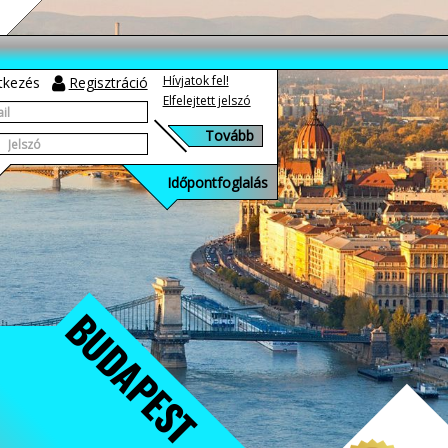
Hívjatok fel!
tkezés
Regisztráció
Elfelejtett jelszó
Időpontfoglalás
BUDAPEST