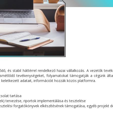
dő, és stabil háttérrel rendelkező hazai vállalkozás. A vezetők tevék
 ismétlődő tevékenységeket, folyamatokat támogatják a cégünk által 
n keletkezett adatait, információit hozzák közös platformra.
csolat tartása
ek) tervezése, riportok implementálása és tesztelése
 tesztelési forgatókönyvek elkészítésének támogatása, egyéb projekt