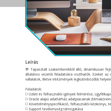
Leírás
💬 Tapasztalt szakemberekből álló, dinamikusan fejlő
általános vezetői feladatokra oszthatók. Ezeket az
vállalatok, illetve intézmények legkülönbözőbb helyei
Feladatok:
◻️ Üzleti és felhasználói igények felmérése, ügyfélkap
◻️ Oracle alapú adattárház adatpiacainak (témakörein
◻️ Követelményspecifikáció, felhasználói kézikönyv,
◻️ Support tevékenység támogatása