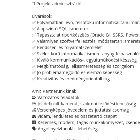
◻️ Projekt adminisztráció
Elvárások:
✅ Folyamatban lévő, felsőfokú informatikai tanulmán
✅ Alapszintű SQL ismeretek
✅ Tapasztalat riportkészítés (Oracle BI, SSRS, Powe
✅ Valamilyen szoftverfejlesztési módszertan ismeret
✅ Rendszer- és folyamatszemlélet
✅ Széles körű informatikai ismeretanyag felhasználói 
✅ Kiváló kommunikációs-, együttműködési készség
✅ Megbízhatóság, lelkiismeretesség és szorgalom
✅ Jó problémamegoldó és elemző képesség
✅ Kreativitás és eredményorientáltság
Amit Partnerünk kínál:
🧩 Változatos feladatok
🎯 Jól definiált karrierút, szakmai fejlődési lehetőség
💰 Versenyképes jövedelem és juttatási csomag
👥 Vidám, lendületes és összetartó csapat
🏢 Kellemes, modern, tágas munkakörnyezet, csendes, 
🗣️ Angol nyelvtanulási lehetőség