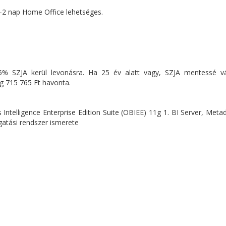
1-2 nap Home Office lehetséges.
% SZJA kerül levonásra. Ha 25 év alatt vagy, SZJA mentessé vál
g 715 765 Ft havonta.
Intelligence Enterprise Edition Suite (OBIEE) 11g 1. BI Server, Meta
ogatási rendszer ismerete