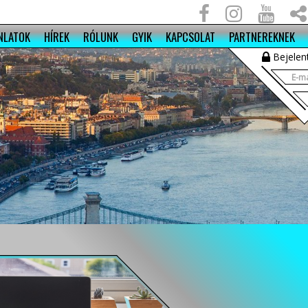
NLATOK
HÍREK
RÓLUNK
GYIK
KAPCSOLAT
PARTNEREKNEK
Bejelen