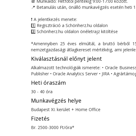
📆 Munkaidő: Hétfőtől péntekig 9:00-17:00 között.
📍 Betanulás után, önálló munkavégzés esetén heti 
❗ A jelentkezés menete:
1️⃣ Regisztráció a Schönherz.hu oldalon
2️⃣ Schönherz.hu oldalon önéletrajz kitöltése
*Amennyiben 25 éves elmúltál, a bruttó bérből 15
nemzetgazdasági átlagkereset mértékéig, ami jelenle
Kiválasztásnál előnyt jelent
Alkalmazott technológiák ismerete: • Oracle Business 
Publisher • Oracle Analytics Server • JIRA • Agrártám
Heti óraszám
30 - 40 óra
Munkavégzés helye
Budapest XI. kerület + Home Office
Fizetés
Br. 2500-3000 Ft/óra*