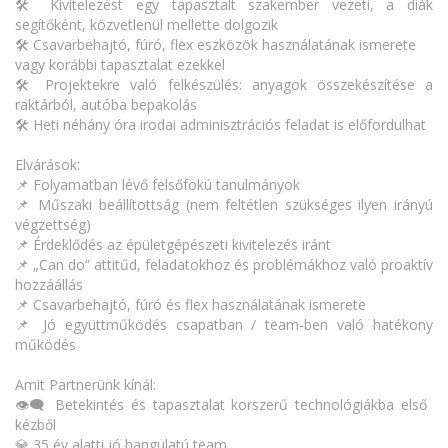
🛠️ Kivitelezést egy tapasztalt szakember vezeti, a diák
segítőként, közvetlenül mellette dolgozik
🛠️ Csavarbehajtó, fúró, flex eszközök használatának ismerete
vagy korábbi tapasztalat ezekkel
🛠️ Projektekre való felkészülés: anyagok összekészítése a
raktárból, autóba bepakolás
🛠️ Heti néhány óra irodai adminisztrációs feladat is előfordulhat
Elvárások:
📌 Folyamatban lévő felsőfokú tanulmányok
📌 Műszaki beállítottság (nem feltétlen szükséges ilyen irányú
végzettség)
📌 Érdeklődés az épületgépészeti kivitelezés iránt
📌 „Can do” attitűd, feladatokhoz és problémákhoz való proaktív
hozzáállás
📌 Csavarbehajtó, fúró és flex használatának ismerete
📌 Jó együttműködés csapatban / team-ben való hatékony
működés
Amit Partnerünk kínál:
👁️‍🗨️ Betekintés és tapasztalat korszerű technológiákba első
kézből
💎 35 év alatti jó hangulatú team