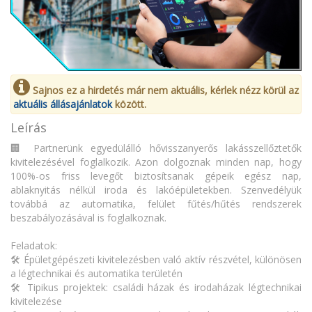
Sajnos ez a hirdetés már nem aktuális, kérlek nézz körül az
aktuális állásajánlatok
között.
Leírás
🏢 Partnerünk egyedülálló hővisszanyerős lakásszellőztetők
kivitelezésével foglalkozik. Azon dolgoznak minden nap, hogy
100%-os friss levegőt biztosítsanak gépeik egész nap,
ablaknyitás nélkül iroda és lakóépületekben. Szenvedélyük
továbbá az automatika, felület fűtés/hűtés rendszerek
beszabályozásával is foglalkoznak.
Feladatok:
🛠️ Épületgépészeti kivitelezésben való aktív részvétel, különösen
a légtechnikai és automatika területén
🛠️ Tipikus projektek: családi házak és irodaházak légtechnikai
kivitelezése