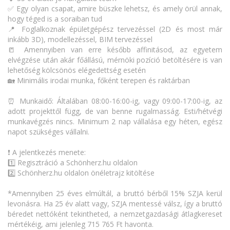
✅ Egy olyan csapat, amire büszke lehetsz, és amely örül annak,
hogy téged is a soraiban tud
📍 Foglalkoznak épületgépész tervezéssel (2D és most már
inkább 3D), modellezéssel, BIM tervezéssel
📒 Amennyiben van erre később affinitásod, az egyetem
elvégzése után akár főállású, mérnöki pozíció betöltésére is van
lehetőség kölcsönös elégedettség esetén
🏡 Minimális irodai munka, főként terepen és raktárban
⏰ Munkaidő: Általában 08:00-16:00-ig, vagy 09:00-17:00-ig, az
adott projekttől függ, de van benne rugalmasság. Esti/hétvégi
munkavégzés nincs. Minimum 2 nap vállalása egy héten, egész
napot szükséges vállalni.
❗ A jelentkezés menete:
1️⃣ Regisztráció a Schönherz.hu oldalon
2️⃣ Schönherz.hu oldalon önéletrajz kitöltése
*Amennyiben 25 éves elmúltál, a bruttó bérből 15% SZJA kerül
levonásra. Ha 25 év alatt vagy, SZJA mentessé válsz, így a bruttó
béredet nettóként tekintheted, a nemzetgazdasági átlagkereset
mértékéig, ami jelenleg 715 765 Ft havonta.