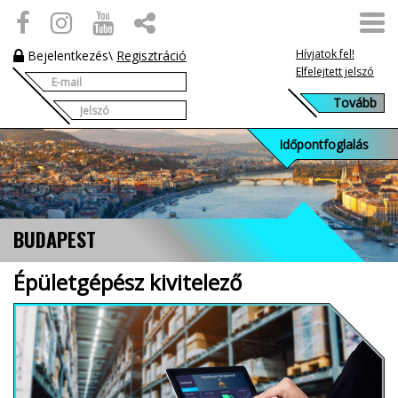
Hívjatok fel!
Bejelentkezés
\
Regisztráció
Elfelejtett jelszó
Időpontfoglalás
BUDAPEST
Épületgépész kivitelező