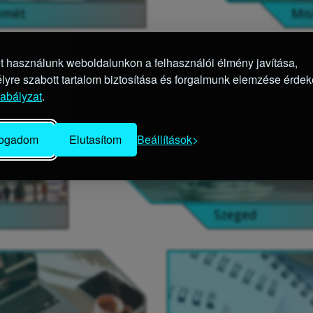
emét
Mis
et használunk weboldalunkon a felhasználói élmény javítása,
lyre szabott tartalom biztosítása és forgalmunk elemzése érde
zabályzat
.
fogadom
Elutasítom
Beállítások
Szeged