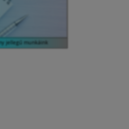
ny jellegű munkáink