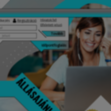
Hívjatok fel!
tkezés
Regisztráció
Elfelejtett jelszó
Időpontfoglalás
ÁLLÁSAJÁNLATOK