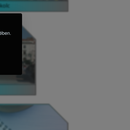
kolc
kében.