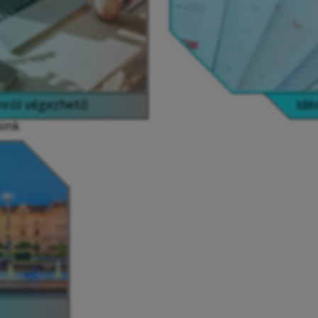
nról végezhető
Idé
ink