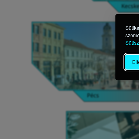
Kecsk
Sütik
szemé
Sütis
El
Pécs