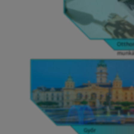
Ottho
munká
Győr