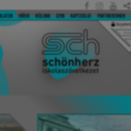
NLATOK
HÍREK
RÓLUNK
GYIK
KAPCSOLAT
PARTNEREKNEK
Bejelen